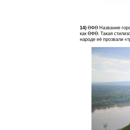
14)
ӨФӨ Название горо
как ӨФӨ. Такая стилиз
народе её прозвали «т