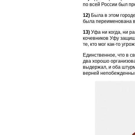
по всей России был пр
12)
Была в этом город
была переименована в
13)
Уфа ни когда, ни р
кочевников Уфу защища
те, кто мог как-то угр
Единственное, что в с
два хорошо организова
выдержал, и оба штурм
верней непобежденны