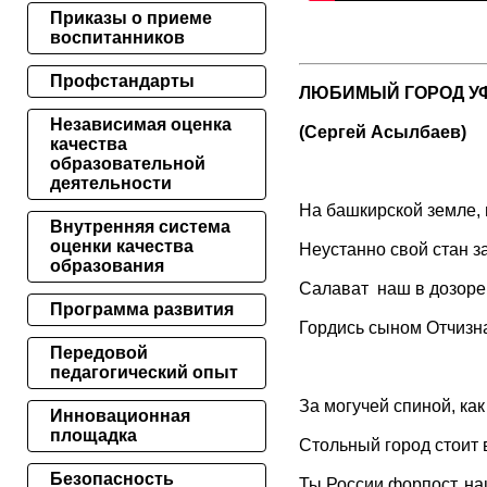
Приказы о приеме
воспитанников
Профстандарты
ЛЮБИМЫЙ ГОРОД У
Независимая оценка
(Сергей Асылбаев)
качества
образовательной
деятельности
На башкирской земле, 
Внутренняя система
оценки качества
Неустанно свой стан 
образования
Салават наш в дозоре
Программа развития
Гордись сыном Отчизн
Передовой
педагогический опыт
За могучей спиной, как
Инновационная
площадка
Стольный город стоит 
Безопасность
Ты России форпост, на