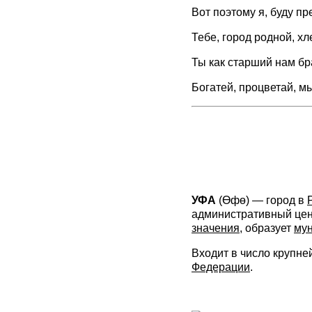
Вот поэтому я, буду пр
Тебе, город родной, х
Ты как старший нам бр
Богатей, процветай, м
УФА
(Өфө) — город в
административный це
значения
, образует
му
Входит в число крупне
Федерации
.