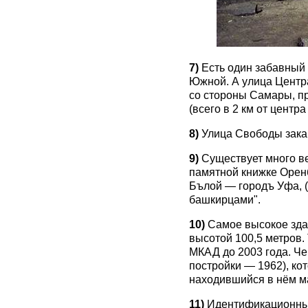
7)
Есть один забавный
Южной. А улица Центра
со стороны Самары, пр
(всего в 2 км от центра
8)
Улица Свободы зака
9)
Существует много ве
памятной книжке Орен
Бълой — городъ Уфа, (
башкирцами".
10)
Самое высокое зда
высотой 100,5 метров.
МКАД до 2003 года. Че
постройки — 1962), ко
находившийся в нём ма
11)
Идентификационный