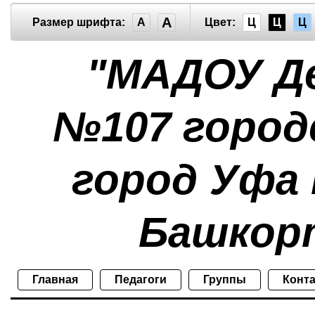
A
Размер шрифта:
A
Цвет:
Ц
Ц
Ц
"МАДОУ Д
№107 город
город Уфа
Башкор
Главная
Педагоги
Группы
Конт